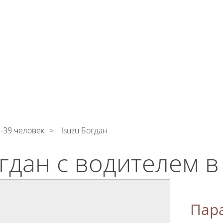
тикой конфиденциальности
ознакомлен(а), даю сог
тку моих Персональных данных
И
КОНТАКТЫ
1-39 человек
Isuzu Богдан
огдан с водителем 
Пар