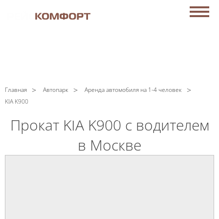
АРЕНДА АВТОБУСОВ В МОСКВЕ
C
Политикой конфиденциальности
ознакомлен(а), даю
согласие на обработку моих Персональных данных
ЗАКАЗАТЬ ЗВОНОК
+7 (499) 705-67-01
Главная
Автопарк
Аренда автомобиля на 1-4 человек
KIA K900
Мы работаем
круглосуточно!
Прокат KIA K900 с водителем
в Москве