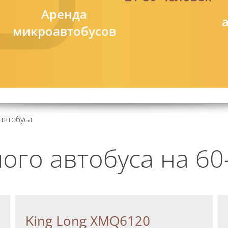
Аренда
микроавтобусов
автобуса
ного автобуса на 60
King Long XMQ6120