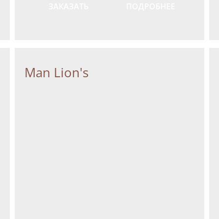
ЗАКАЗАТЬ
ПОДРОБНЕЕ
GetError
Man Lion's
тикой конфиденциальности
ознакомлен(а), даю сог
тку моих Персональных данных
тикой конфиденциальности
ознакомлен(а), даю сог
тку моих Персональных данных