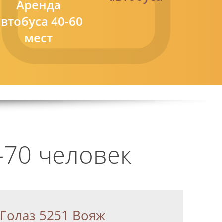
Аренда
автобуса 40-60
мест
-70 человек
Голаз 5251 Вояж